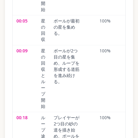
開
始
00:05
星
ボールが最初
100
%
の
の星を集め
回
る。
収
00:09
星
ボールが2つ
100
%
の
目の星を集
回
め、ループを
収
形成する道筋
と
を進み続け
ル
る。
ー
プ
開
始
00:18
ル
プレイヤーが
100
%
ー
2つ目の砂の
プ
道を描き始
途
め、ボールを