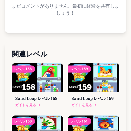
まだコメントがありません。最初に経験を共有しま
しょう！
関連レベル
レベル
158
レベル
159
Sand Loop レベル
158
Sand Loop レベル
159
ガイドを見る
→
ガイドを見る
→
レベル
160
レベル
161