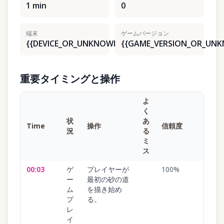
1 min
0
端末
ゲームバージョン
{{DEVICE_OR_UNKNOWN}}
{{GAME_VERSION_OR_UN
重要タイミングと操作
よ
く
状
あ
Time
操作
信頼度
況
る
ミ
ス
00:03
ゲ
プレイヤーが
100
%
ー
最初の砂の道
ム
を描き始め
プ
る。
レ
イ