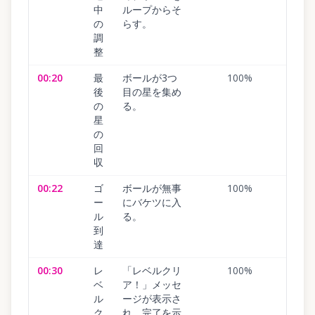
中
ループからそ
の
らす。
調
整
00:20
最
ボールが3つ
100
%
後
目の星を集め
の
る。
星
の
回
収
00:22
ゴ
ボールが無事
100
%
ー
にバケツに入
ル
る。
到
達
00:30
レ
「レベルクリ
100
%
ベ
ア！」メッセ
ル
ージが表示さ
ク
れ、完了を示