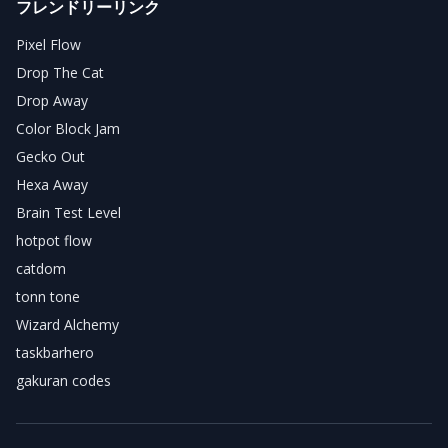
フレンドリーリンク
Pixel Flow
Drop The Cat
Drop Away
Color Block Jam
Gecko Out
Hexa Away
Brain Test Level
hotpot flow
catdom
tonn tone
Wizard Alchemy
taskbarhero
gakuran codes