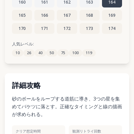
160
161
162
163
164
165
166
167
168
169
170
171
172
173
174
175
176
177
178
179
人気レベル:
10
26
40
50
75
100
119
180
181
182
183
184
詳細攻略
砂のボールをループする道筋に導き、3つの星を集
めてバケツに落とす。正確なタイミングと線の描画
が求められる。
クリア想定時間
観測リトライ回数