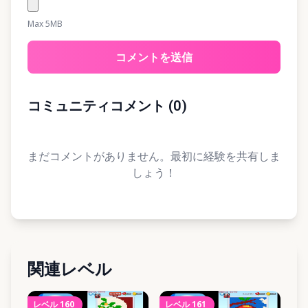
Max 5MB
コメントを送信
コミュニティコメント
(
0
)
まだコメントがありません。最初に経験を共有しま
しょう！
関連レベル
レベル
160
レベル
161