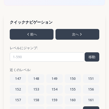
クイックナビゲーション
前へ
次へ
レベルにジャンプ:
移動
近くのレベル:
147
148
149
150
151
152
153
154
155
156
157
158
159
160
161