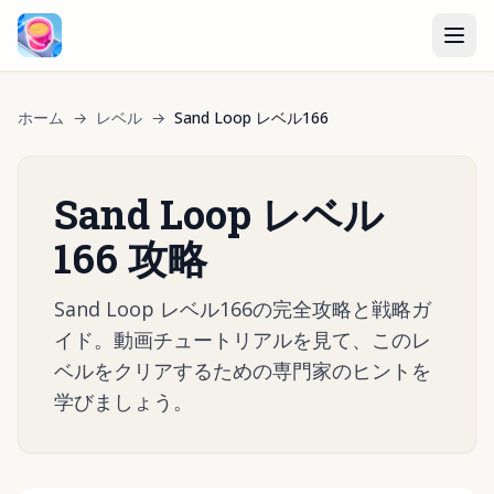
ホーム
→
レベル
→
Sand Loop レベル166
Sand Loop レベル
166 攻略
Sand Loop レベル166の完全攻略と戦略ガ
イド。動画チュートリアルを見て、このレ
ベルをクリアするための専門家のヒントを
学びましょう。