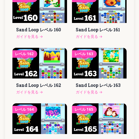
Sand Loop レベル
160
Sand Loop レベル
161
ガイドを見る
→
ガイドを見る
→
レベル
162
レベル
163
Sand Loop レベル
162
Sand Loop レベル
163
ガイドを見る
→
ガイドを見る
→
レベル
164
レベル
165