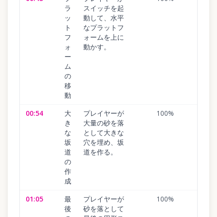
ラ
スイッチを起
ッ
動して、水平
ト
なプラットフ
フ
ォームを上に
ォ
動かす。
ー
ム
の
移
動
00:54
大
プレイヤーが
100
%
き
大量の砂を落
な
として大きな
坂
穴を埋め、坂
道
道を作る。
の
作
成
01:05
最
プレイヤーが
100
%
後
砂を落として