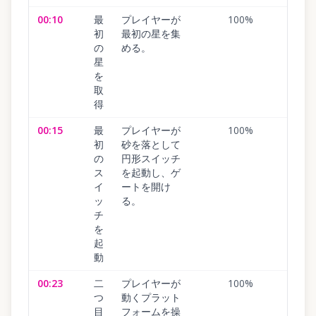
00:10
最
プレイヤーが
100
%
初
最初の星を集
の
める。
星
を
取
得
00:15
最
プレイヤーが
100
%
初
砂を落として
の
円形スイッチ
ス
を起動し、ゲ
イ
ートを開け
ッ
る。
チ
を
起
動
00:23
二
プレイヤーが
100
%
つ
動くプラット
目
フォームを操