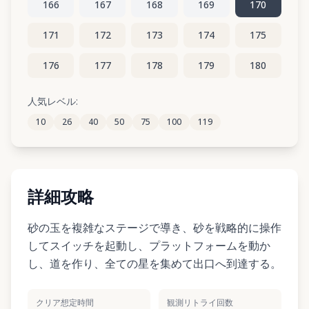
166
167
168
169
170
171
172
173
174
175
176
177
178
179
180
181
182
183
184
185
人気レベル:
10
26
40
50
75
100
119
186
187
188
189
190
詳細攻略
砂の玉を複雑なステージで導き、砂を戦略的に操作
してスイッチを起動し、プラットフォームを動か
し、道を作り、全ての星を集めて出口へ到達する。
クリア想定時間
観測リトライ回数