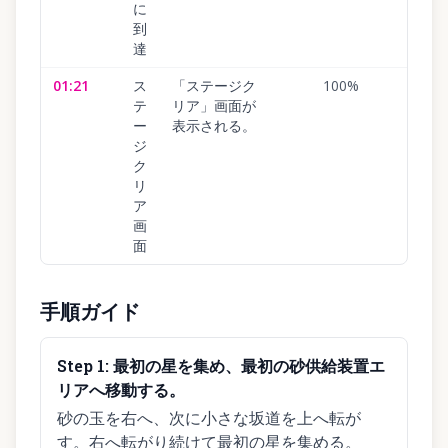
に
到
達
01:21
ス
「ステージク
100
%
テ
リア」画面が
ー
表示される。
ジ
ク
リ
ア
画
面
手順ガイド
Step
1
:
最初の星を集め、最初の砂供給装置エ
リアへ移動する。
砂の玉を右へ、次に小さな坂道を上へ転が
す。右へ転がり続けて最初の星を集める。