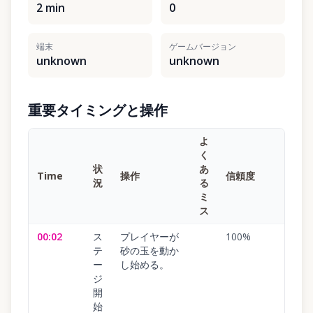
2 min
0
端末
ゲームバージョン
unknown
unknown
重要タイミングと操作
よ
く
状
あ
Time
操作
信頼度
況
る
ミ
ス
00:02
ス
プレイヤーが
100
%
テ
砂の玉を動か
ー
し始める。
ジ
開
始