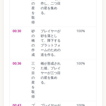
の
作し、二つ目
星
の星を集め
を
る。
取
得
00:30
砂
プレイヤーが
100
%
の
砂を落とし
橋
て、降下する
の
プラットフォ
作
ームのための
成
道を作る。
00:36
三
橋が形成され
100
%
つ
た後、プレイ
目
ヤーが三つ目
の
の星を集め
星
る。
を
取
得
00:43
プ
プレイヤーが
100
%