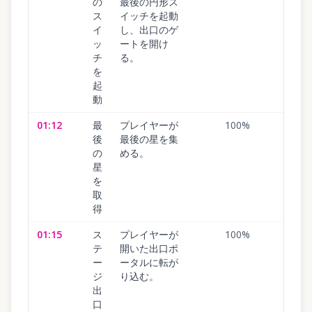
の
最後の円形ス
ス
イッチを起動
イ
し、出口のゲ
ッ
ートを開け
チ
る。
を
起
動
01:12
最
プレイヤーが
100
%
後
最後の星を集
の
める。
星
を
取
得
01:15
ス
プレイヤーが
100
%
テ
開いた出口ポ
ー
ータルに転が
ジ
り込む。
出
口