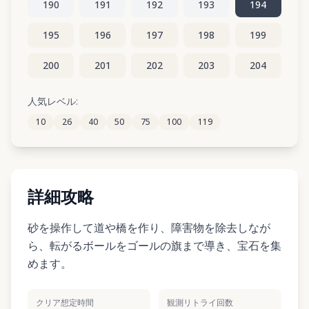
190
191
192
193
194
195
196
197
198
199
200
201
202
203
204
205
206
207
208
209
人気レベル:
10
26
40
50
75
100
119
210
211
212
213
214
詳細攻略
砂を操作して道や橋を作り、障害物を除去しなが
ら、転がるボールをゴールの旗まで導き、宝石を集
めます。
クリア想定時間
観測リトライ回数