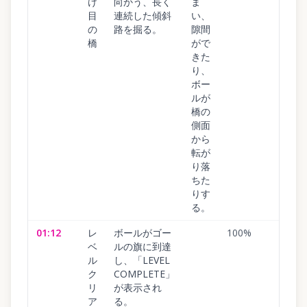
け
向かう、長く
ま
目
連続した傾斜
い、
の
路を掘る。
隙間
橋
がで
きた
り、
ボー
ルが
橋の
側面
から
転が
り落
ちた
りす
る。
01:12
レ
ボールがゴー
100
%
ベ
ルの旗に到達
ル
し、「LEVEL
ク
COMPLETE」
リ
が表示され
ア
る。