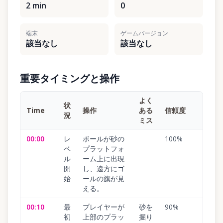
2 min
0
端末
ゲームバージョン
該当なし
該当なし
重要タイミングと操作
よく
状
Time
操作
ある
信頼度
況
ミス
00:00
レ
ボールが砂の
100
%
ベ
プラットフォ
ル
ーム上に出現
開
し、遠方にゴ
始
ールの旗が見
える。
00:10
最
プレイヤーが
砂を
90
%
初
上部のプラッ
掘り