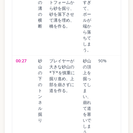
の
トフォームか
すぎ
溝
ら砂を掘り、
て、
の
砂を落下させ
ボー
横
て溝を埋め、
ルが
断
橋を作る。
端か
ら落
ちて
しま
う。
00:27
砂
プレイヤーが
砂山
90
%
山
大きな砂山の
の頂
の
*下*を慎重に
上を
下
掘り進め、上
掘っ
の
部を崩さずに
てし
ト
道を作る。
ま
ン
い、
ネ
崩れ
ル
て道
掘
を塞
り
いで
しま
う。