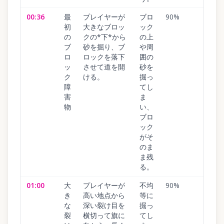
00:36
最
プレイヤーが
ブロ
90
%
初
大きなブロッ
ック
の
クの*下*から
の上
ブ
砂を掘り、ブ
や周
ロ
ロックを落下
囲の
ッ
させて道を開
砂を
ク
ける。
掘っ
障
てし
害
ま
物
い、
ブロ
ック
がそ
のま
ま残
る。
01:00
大
プレイヤーが
不均
90
%
き
高い地点から
等に
な
深い裂け目を
掘っ
裂
横切って旗に
てし