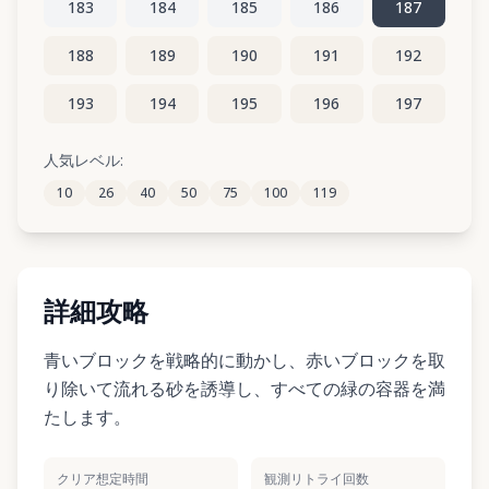
183
184
185
186
187
188
189
190
191
192
193
194
195
196
197
198
199
200
201
202
人気レベル:
10
26
40
50
75
100
119
203
204
205
206
207
詳細攻略
青いブロックを戦略的に動かし、赤いブロックを取
り除いて流れる砂を誘導し、すべての緑の容器を満
たします。
クリア想定時間
観測リトライ回数