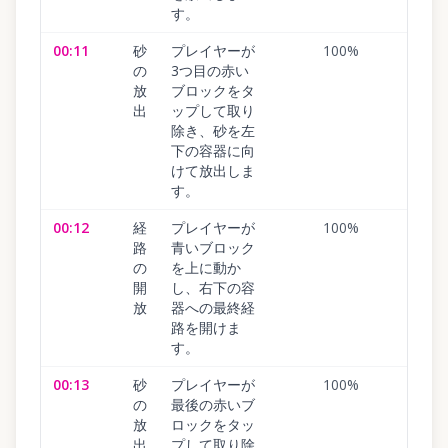
す。
00:11
砂
プレイヤーが
100
%
の
3つ目の赤い
放
ブロックをタ
出
ップして取り
除き、砂を左
下の容器に向
けて放出しま
す。
00:12
経
プレイヤーが
100
%
路
青いブロック
の
を上に動か
開
し、右下の容
放
器への最終経
路を開けま
す。
00:13
砂
プレイヤーが
100
%
の
最後の赤いブ
放
ロックをタッ
出
プして取り除