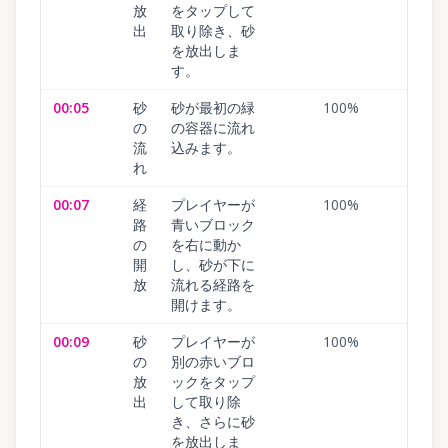
放
をタップして
出
取り除き、砂
を放出しま
す。
00:05
砂
砂が最初の緑
100
%
の
の容器に流れ
流
込みます。
れ
00:07
経
プレイヤーが
100
%
路
青いブロック
の
を右に動か
開
し、砂が下に
放
流れる経路を
開けます。
00:09
砂
プレイヤーが
100
%
の
別の赤いブロ
放
ックをタップ
出
して取り除
き、さらに砂
を放出しま