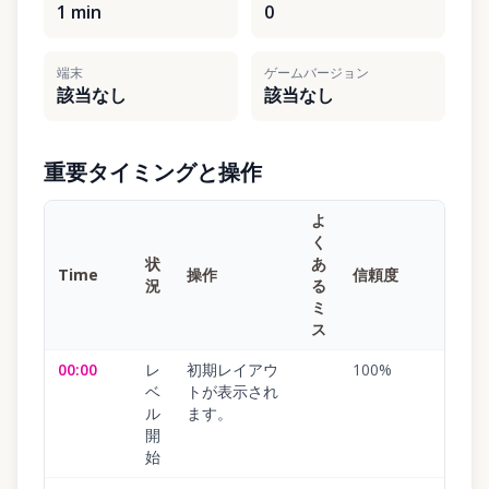
1 min
0
端末
ゲームバージョン
該当なし
該当なし
重要タイミングと操作
よ
く
状
あ
Time
操作
信頼度
況
る
ミ
ス
00:00
レ
初期レイアウ
100
%
ベ
トが表示され
ル
ます。
開
始