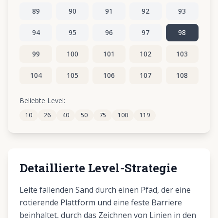
89
90
91
92
93
94
95
96
97
98
99
100
101
102
103
104
105
106
107
108
109
110
111
112
113
Beliebte Level:
10
26
40
50
75
100
119
114
115
116
117
118
Detaillierte Level-Strategie
Leite fallenden Sand durch einen Pfad, der eine
rotierende Plattform und eine feste Barriere
beinhaltet, durch das Zeichnen von Linien in den