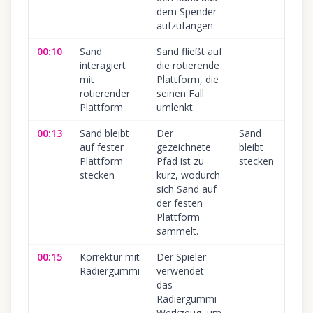
dem Spender
aufzufangen.
00:10
Sand
Sand fließt auf
10
interagiert
die rotierende
mit
Plattform, die
rotierender
seinen Fall
Plattform
umlenkt.
00:13
Sand bleibt
Der
Sand
10
auf fester
gezeichnete
bleibt
Plattform
Pfad ist zu
stecken
stecken
kurz, wodurch
sich Sand auf
der festen
Plattform
sammelt.
00:15
Korrektur mit
Der Spieler
10
Radiergummi
verwendet
das
Radiergummi-
Werkzeug, um