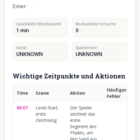
Eimer.
Geschätzte Abschlusszeit
Beobachtete Versuche
1 min
0
Gerät
Spielversion
UNKNOWN
UNKNOWN
Wichtige Zeitpunkte und Aktionen
Häufiger
Time
Szene
Aktion
Si
Fehler
00:07
Level-Start,
Der Spieler
10
erste
zeichnet das
Zeichnung
erste
Segment des
Pfades, um
den Sand aus