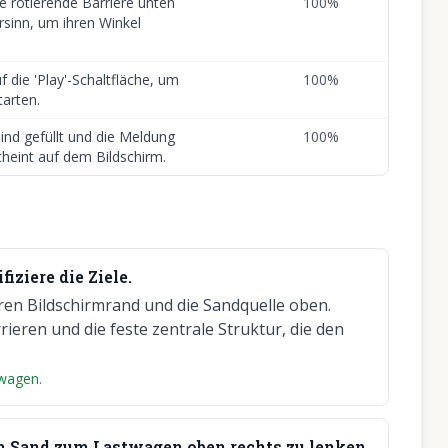
ie rotierende Barriere unten
100
%
rsinn, um ihren Winkel
uf die 'Play'-Schaltfläche, um
100
%
tarten.
nd gefüllt und die Meldung
100
%
heint auf dem Bildschirm.
iziere die Ziele.
en Bildschirmrand und die Sandquelle oben.
rieren und die feste zentrale Struktur, die den
twagen.
 um Sand zum Lastwagen oben rechts zu lenken.