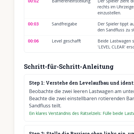
00:02
Barriereneinstellung
Der Spieler zieht d
rechts im Uhrzeige
einzustellen.
00:03
Sandfreigabe
Der Spieler tippt a
den Sandfluss zu s
00:06
Level geschafft
Beide Lastwagen si
'LEVEL CLEAR' ersc
Schritt-für-Schritt-Anleitung
Step
1
:
Verstehe den Levelaufbau und identif
Beobachte die zwei leeren Lastwagen am unter
Beachte die zwei einstellbaren rotierenden Bar
Sandfluss teilt.
Ein klares Verständnis des Rätselziels: Fülle beide Las
Step
2
:
Stelle die Barriere oben links ein,