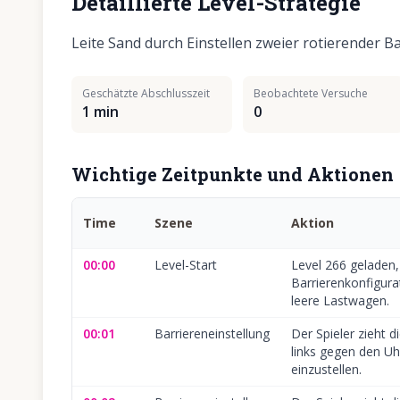
Detaillierte Level-Strategie
Leite Sand durch Einstellen zweier rotierender Ba
Geschätzte Abschlusszeit
Beobachtete Versuche
1 min
0
Wichtige Zeitpunkte und Aktionen
Time
Szene
Aktion
00:00
Level-Start
Level 266 geladen,
Barrierenkonfigura
leere Lastwagen.
00:01
Barriereneinstellung
Der Spieler zieht d
links gegen den Uh
einzustellen.