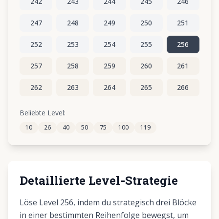
242
243
244
245
246
247
248
249
250
251
252
253
254
255
256
257
258
259
260
261
262
263
264
265
266
267
268
269
270
271
Beliebte Level:
10
26
40
50
75
100
119
272
273
274
275
276
Detaillierte Level-Strategie
Löse Level 256, indem du strategisch drei Blöcke
in einer bestimmten Reihenfolge bewegst, um