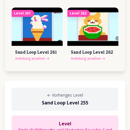
Level
261
Level
262
Sand Loop Level
261
Sand Loop Level
262
Anleitung ansehen
→
Anleitung ansehen
→
←
Vorheriges Level
Sand Loop Level 255
Level
Finde Walkthroughs und Strategien für jedes Sand