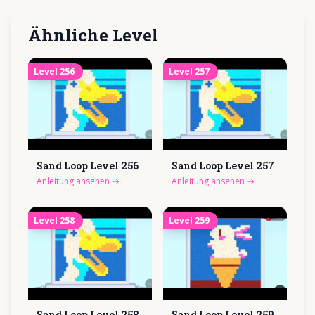
Ähnliche Level
Level
256
Level
257
Sand Loop Level
256
Sand Loop Level
257
Anleitung ansehen
→
Anleitung ansehen
→
Level
258
Level
259
Sand Loop Level
258
Sand Loop Level
259