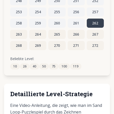
248
249
250
251
252
253
254
255
256
257
258
259
260
261
262
263
264
265
266
267
268
269
270
271
272
273
274
275
276
277
Beliebte Level:
10
26
40
50
75
100
119
278
279
280
281
282
Detaillierte Level-Strategie
Eine Video-Anleitung, die zeigt, wie man im Sand
Loop-Puzzlespiel durch das Zeichnen