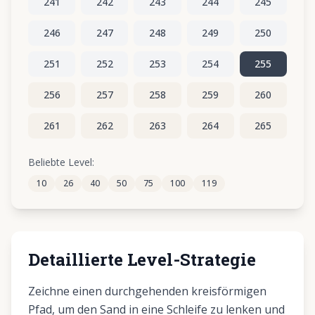
241
242
243
244
245
246
247
248
249
250
251
252
253
254
255
256
257
258
259
260
261
262
263
264
265
266
267
268
269
270
Beliebte Level:
10
26
40
50
75
100
119
271
272
273
274
275
Detaillierte Level-Strategie
Zeichne einen durchgehenden kreisförmigen
Pfad, um den Sand in eine Schleife zu lenken und