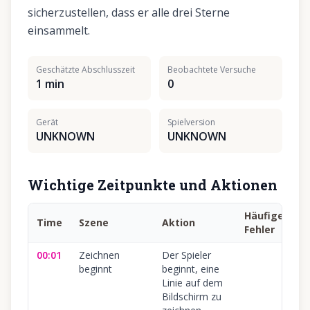
sicherzustellen, dass er alle drei Sterne
einsammelt.
Geschätzte Abschlusszeit
Beobachtete Versuche
1 min
0
Gerät
Spielversion
UNKNOWN
UNKNOWN
Wichtige Zeitpunkte und Aktionen
Häufiger
Time
Szene
Aktion
S
Fehler
00:01
Zeichnen
Der Spieler
1
beginnt
beginnt, eine
Linie auf dem
Bildschirm zu