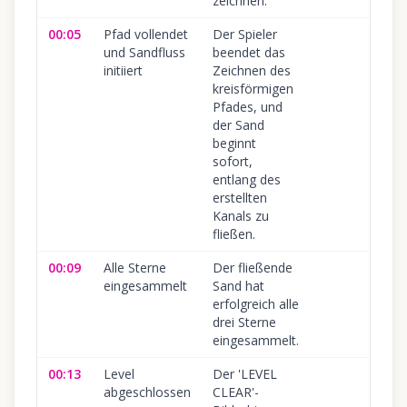
zeichnen.
00:05
Pfad vollendet
Der Spieler
1
und Sandfluss
beendet das
initiiert
Zeichnen des
kreisförmigen
Pfades, und
der Sand
beginnt
sofort,
entlang des
erstellten
Kanals zu
fließen.
00:09
Alle Sterne
Der fließende
1
eingesammelt
Sand hat
erfolgreich alle
drei Sterne
eingesammelt.
00:13
Level
Der 'LEVEL
1
abgeschlossen
CLEAR'-