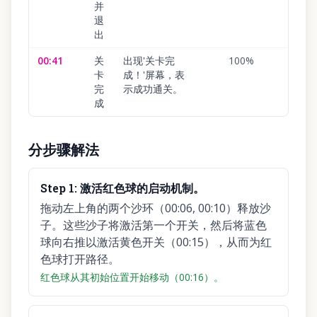
并
退
出
00:41
关
出现'关卡完
100
%
卡
成！'屏幕，表
完
示成功通关。
成
分步骤解法
Step
1
:
激活红色球的启动机制。
拖动左上角的两个沙环（00:06, 00:10）释放沙
子。这些沙子将激活第一个开关，然后将蓝色
球向右推以激活黄色开关（00:15），从而为红
色球打开路径。
红色球从其初始位置开始移动（00:16）。