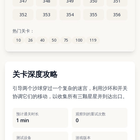
347
348
349
350
351
352
353
354
355
356
357
358
359
360
361
热门关卡：
10
26
40
50
75
100
119
362
363
364
365
366
关卡深度攻略
引导两个沙球穿过一个复杂的迷宫，利用沙环和开关
协调它们的移动，以收集所有三颗星星并到达出口。
预计通关时长
观察到的重试次数
1 min
0
测试设备
游戏版本