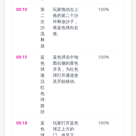
00:10
第
玩家拖动左上
100
%
二
角的第二个沙
次
环释放沙子，
沙
将蓝色球向右
流
推。
释
放
00:15
蓝
蓝色球击中地
100
%
色
图右侧的黄色
球
开关，为红色
激
球打开通道使
活
其开始移动。
红
色
球
路
径
00:18
蓝
玩家打开蓝色
100
%
色
球正上方的
球
门，使其下