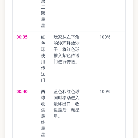
第
二
颗
星
星
00:35
红
玩家从左下角
100
%
色
的沙环释放沙
球
子，将红色球
使
推入紫色传送
用
门进行传送。
传
送
门
00:40
两
蓝色和红色球
100
%
球
同时移动进入
收
最终出口，收
集
集最后一颗星
最
星。
终
星
星