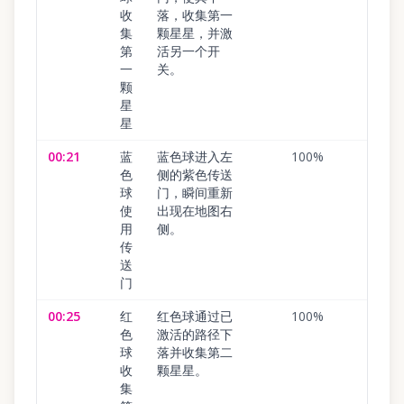
收
落，收集第一
集
颗星星，并激
第
活另一个开
一
关。
颗
星
星
00:21
蓝
蓝色球进入左
100
%
色
侧的紫色传送
球
门，瞬间重新
使
出现在地图右
用
侧。
传
送
门
00:25
红
红色球通过已
100
%
色
激活的路径下
球
落并收集第二
收
颗星星。
集