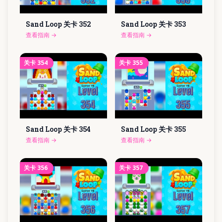
Sand Loop 关卡
352
Sand Loop 关卡
353
查看指南
→
查看指南
→
关卡
354
关卡
355
Sand Loop 关卡
354
Sand Loop 关卡
355
查看指南
→
查看指南
→
关卡
356
关卡
357