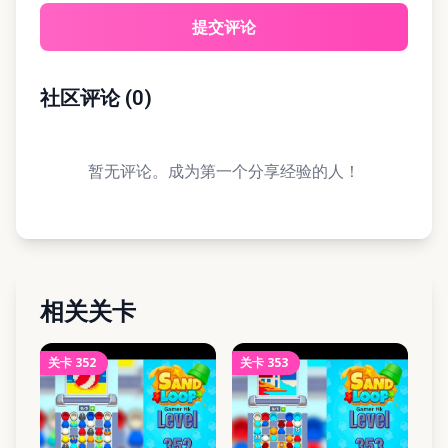
提交评论
社区评论
(
0
)
暂无评论。成为第一个分享经验的人！
相关关卡
关卡
352
关卡
353