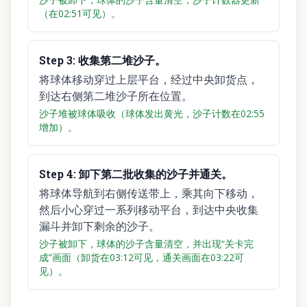
（在02:51可见）。
Step
3
:
收集第二堆沙子。
将球体移动穿过上层平台，经过中央卸货点，
到达右侧第二堆沙子所在位置。
沙子堆被球体吸收（球体发出黄光，沙子计数在02:55
增加）。
Step
4
:
卸下第二批收集的沙子并通关。
将球体导航到右侧传送带上，乘其向下移动，
然后小心穿过一系列移动平台，到达中央收集
漏斗并卸下剩余的沙子。
沙子被卸下，球体的沙子含量清空，并出现“关卡完
成”画面（卸货在03:12可见，通关画面在03:22可
见）。