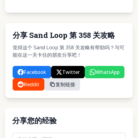
分享 Sand Loop 第 358 关攻略
觉得这个 Sand Loop 第 358 关攻略有帮助吗？与可
能在这一关卡住的朋友分享吧！
Facebook
Twitter
WhatsApp
Reddit
复制链接
分享您的经验