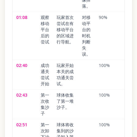
落。
01:08
观察
玩家首次
对移
90
%
移动
尝试在有
动平
平台
移动平台
台的
后的
的区域进
时机
尝试
行导航。
判断
失
误。
02:40
成功
玩家开始
100
%
通关
本关的成
尝试
功通关尝
开始
试。
02:43
第一
球体收集
100
%
次收
了第一堆
集沙
沙子。
子
02:51
第一
球体将收
100
%
次卸
集到的沙
下沙
子卸入第