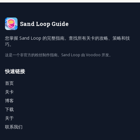
Sand Loop
Guide
您掌握 Sand Loop 的完整指南。查找所有关卡的攻略、策略和技
巧。
这是一个非官方的粉丝制作指南。Sand Loop 由 Voodoo 开发。
快速链接
首页
关卡
博客
下载
关于
联系我们