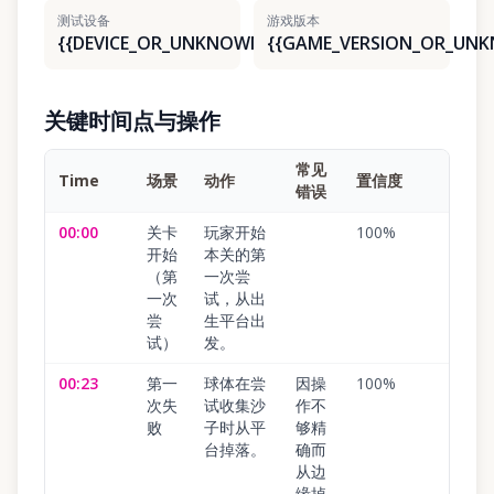
测试设备
游戏版本
{{DEVICE_OR_UNKNOWN}}
{{GAME_VERSION_OR_UN
关键时间点与操作
常见
Time
场景
动作
置信度
错误
00:00
关卡
玩家开始
100
%
开始
本关的第
（第
一次尝
一次
试，从出
尝
生平台出
试）
发。
00:23
第一
球体在尝
因操
100
%
次失
试收集沙
作不
败
子时从平
够精
台掉落。
确而
从边
缘掉