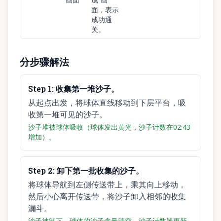
面，表示
成功通
关。
分步骤解法
Step
1
:
收集第一堆沙子。
从起点出发，将球体直线移动到下层平台，吸
收第一堆可见的沙子。
沙子堆被球体吸收（球体发出黄光，沙子计数在02:43
增加）。
Step
2
:
卸下第一批收集的沙子。
将球体导航到左侧传送带上，乘其向上移动，
然后小心离开传送带，将沙子卸入相邻的收集
漏斗。
沙子被卸下，球体的沙子含量清空，沙子计数器更新