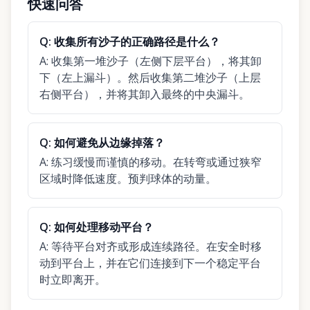
快速问答
Q:
收集所有沙子的正确路径是什么？
A:
收集第一堆沙子（左侧下层平台），将其卸
下（左上漏斗）。然后收集第二堆沙子（上层
右侧平台），并将其卸入最终的中央漏斗。
Q:
如何避免从边缘掉落？
A:
练习缓慢而谨慎的移动。在转弯或通过狭窄
区域时降低速度。预判球体的动量。
Q:
如何处理移动平台？
A:
等待平台对齐或形成连续路径。在安全时移
动到平台上，并在它们连接到下一个稳定平台
时立即离开。