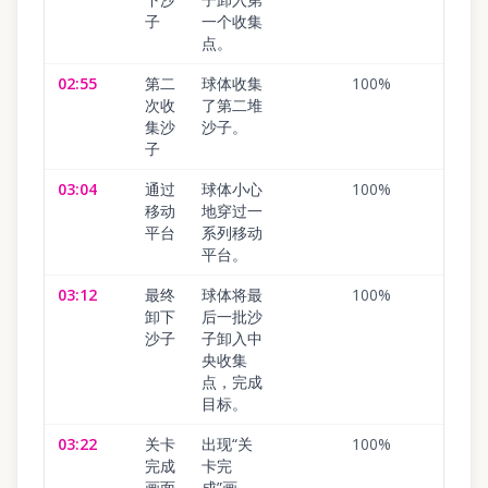
子
一个收集
点。
02:55
第二
球体收集
100
%
次收
了第二堆
集沙
沙子。
子
03:04
通过
球体小心
100
%
移动
地穿过一
平台
系列移动
平台。
03:12
最终
球体将最
100
%
卸下
后一批沙
沙子
子卸入中
央收集
点，完成
目标。
03:22
关卡
出现“关
100
%
完成
卡完
画面
成”画