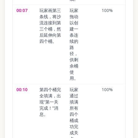
00:07
玩家画第三
玩家
100
%
条线，将沙
拖动
流连接到第
以创
三个桶，然
建一
后延伸向第
条连
四个桶。
续的
路
径，
供剩
余桶
使
用。
00:10
第四个桶完
玩家
100
%
全填满，出
通过
现“第一关
填满
完成！”消
所有
息。
四个
桶成
功完
成关