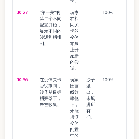
卡。
00:27
“第一关”的
玩家
100
%
第二个不同
在相
配置开始，
同关
显示不同的
卡的
沙源和桶排
变体
列。
布局
上开
始新
的尝
试。
00:36
在变体关卡
玩家
沙子
100
%
尝试期间，
因画
溢
沙子从目标
线效
出，
桶旁落下，
率低
未填
未被收集。
下，
满所
未能
有
填满
桶。
变体
配置
中的