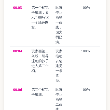
00:03
第一个桶完
玩家
100
%
全填满，显
停止
示“100%”和
画第
一个绿色图
一条
标。
线，
因为
桶已
满。
00:04
玩家画第二
玩家
100
%
条线，引导
拖动
流动的沙子
以创
进入第二个
建另
桶。
一条
路
径。
00:06
第二个桶完
玩家
100
%
全填满。
停止
画第
二条
线。