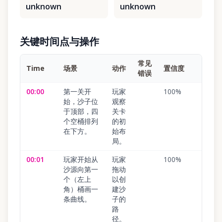
unknown
unknown
关键时间点与操作
常见
Time
场景
动作
置信度
错误
00:00
第一关开
玩家
100
%
始，沙子位
观察
于顶部，四
关卡
个空桶排列
的初
在下方。
始布
局。
00:01
玩家开始从
玩家
100
%
沙源向第一
拖动
个（左上
以创
角）桶画一
建沙
条曲线。
子的
路
径。