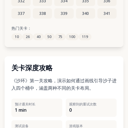
332
333
334
335
336
337
338
339
340
341
342
343
344
345
346
热门关卡：
10
26
40
50
75
100
119
347
348
349
350
351
关卡深度攻略
《沙环》第一关攻略，演示如何通过画线引导沙子进
入四个桶中，涵盖两种不同的关卡布局。
预计通关时长
观察到的重试次数
1 min
0
测试设备
游戏版本