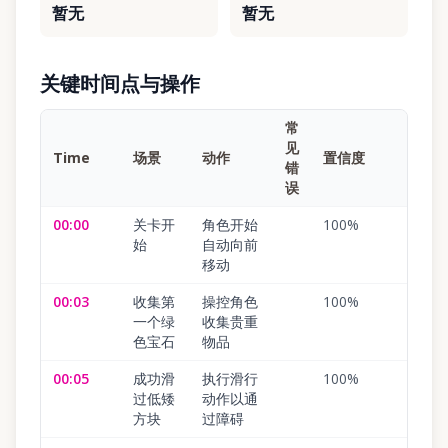
暂无
暂无
关键时间点与操作
常
见
Time
场景
动作
置信度
错
误
00:00
关卡开
角色开始
100
%
始
自动向前
移动
00:03
收集第
操控角色
100
%
一个绿
收集贵重
色宝石
物品
00:05
成功滑
执行滑行
100
%
过低矮
动作以通
方块
过障碍