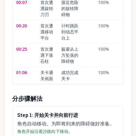
00:07
首次遭
接近危险
100
%
遇旋转
的旋转障
刀刃
碍物
00:20
首次遭
计时跳跃
100
%
遇移动
到动态平
平台
台上
00:25
首次遭
躲避从上
100
%
遇下落
方坠落的
石柱
障碍物
01:06
关卡通
成功完成
100
%
关画面
关卡
分步骤解法
Step
1
:
开始关卡并向前行进
角色自动移动。为即将到来的障碍做好准备。
角色开始沿着沙路向下移动。