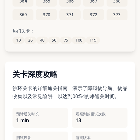
364
365
366
367
368
369
370
371
372
373
374
375
376
377
378
热门关卡：
10
26
40
50
75
100
119
379
380
381
382
383
关卡深度攻略
沙环关卡的详细通关指南，演示了障碍物导航、物品
收集以及常见陷阱，以达到00:54的净通关时间。
预计通关时长
观察到的重试次数
1 min
13
测试设备
游戏版本