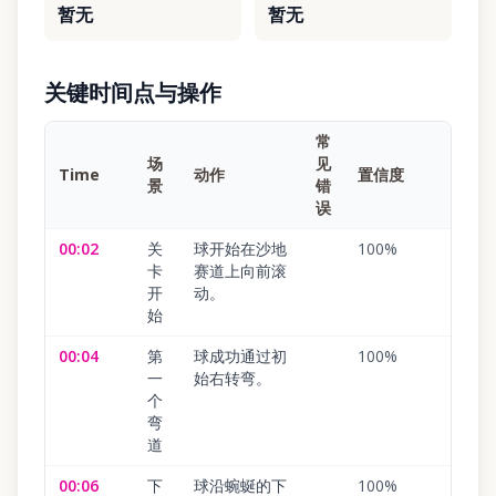
暂无
暂无
关键时间点与操作
常
场
见
Time
动作
置信度
景
错
误
00:02
关
球开始在沙地
100
%
卡
赛道上向前滚
开
动。
始
00:04
第
球成功通过初
100
%
一
始右转弯。
个
弯
道
00:06
下
球沿蜿蜒的下
100
%