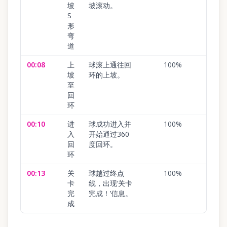
坡
坡滚动。
S
形
弯
道
00:08
上
球滚上通往回
100
%
坡
环的上坡。
至
回
环
00:10
进
球成功进入并
100
%
入
开始通过360
回
度回环。
环
00:13
关
球越过终点
100
%
卡
线，出现‘关卡
完
完成！’信息。
成