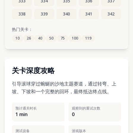
333
334
335
336
337
338
339
340
341
342
343
344
345
346
347
热门关卡：
10
26
40
50
75
100
119
348
349
350
351
352
关卡深度攻略
引导滚球穿过蜿蜒的沙地主题赛道，通过转弯、上
坡、下坡和一个完整的回环，最终抵达终点线。
预计通关时长
观察到的重试次数
1 min
0
测试设备
游戏版本