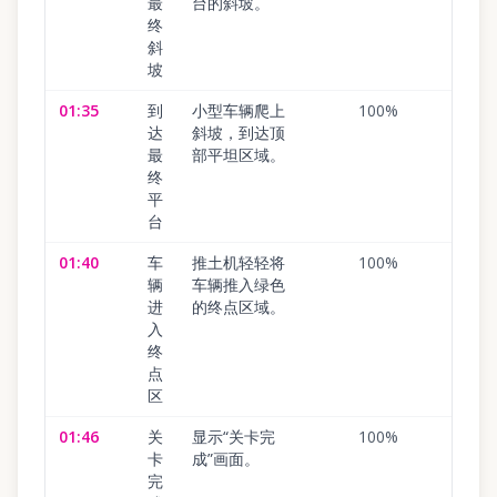
最
台的斜坡。
终
斜
坡
01:35
到
小型车辆爬上
100
%
达
斜坡，到达顶
最
部平坦区域。
终
平
台
01:40
车
推土机轻轻将
100
%
辆
车辆推入绿色
进
的终点区域。
入
终
点
区
01:46
关
显示“关卡完
100
%
卡
成”画面。
完