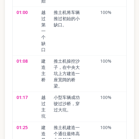
始
01:00
越
推土机将车辆
100
%
过
推过初始的小
第
缺口。
一
个
缺
口
01:08
建
推土机操控沙
100
%
造
子，在中央大
主
坑上方建造一
桥
座宽阔的桥
梁。
01:17
越
小型车辆成功
100
%
过
驶过沙桥，穿
主
过大坑。
坑
01:25
建
推土机建造一
100
%
造
个通往最终高