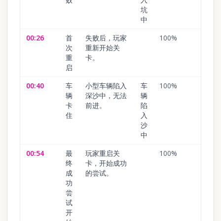
坑
中
00:26
首
失败后，玩家
100
%
次
重新开始关
重
卡。
启
00:40
车
小型车辆陷入
车
100
%
辆
深沙中，无法
辆
卡
前进。
陷
住
入
沙
中
00:54
最
玩家重启关
100
%
终
卡，开始成功
成
的尝试。
功
尝
试
开