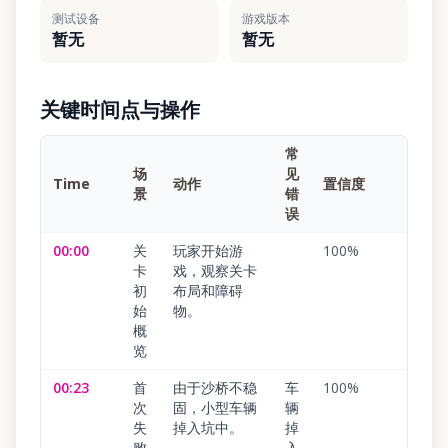
测试设备
游戏版本
暂无
暂无
关键时间点与操作
常
场
见
Time
动作
置信度
景
错
误
00:00
关
玩家开始游
100
%
卡
戏，观察关卡
初
布局和障碍
始
物。
概
览
00:23
首
由于沙桥不稳
车
100
%
次
固，小型车辆
辆
失
掉入坑中。
掉
败
入