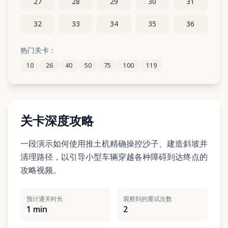
27
28
29
30
31
32
33
34
35
36
37
38
39
40
41
热门关卡：
10
26
40
50
75
100
119
42
43
44
45
46
关卡深度攻略
一段演示如何使用推土机精确操控沙子、建造斜坡并
清理路径，以引导小型车辆穿越各种障碍到达终点的
攻略视频。
预计通关时长
观察到的重试次数
1 min
2