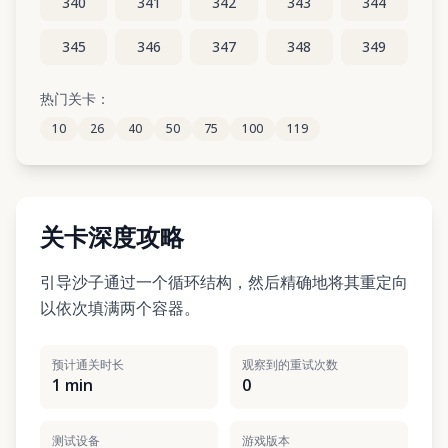
340
341
342
343
344
345
346
347
348
349
350
351
352
353
354
热门关卡：
10
26
40
50
75
100
119
355
356
357
358
359
关卡深度攻略
引导沙子通过一个循环结构，然后精确地将其重定向
以依次填满两个容器。
预计通关时长
观察到的重试次数
1 min
0
测试设备
游戏版本