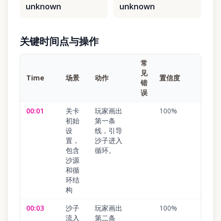
unknown
unknown
关键时间点与操作
常
见
Time
场景
动作
置信度
错
误
00:01
关卡
玩家画出
100
%
初始
第一条
设
线，引导
置，
沙子进入
包含
循环。
沙源
和循
环结
构
00:03
沙子
玩家画出
100
%
流入
第二条