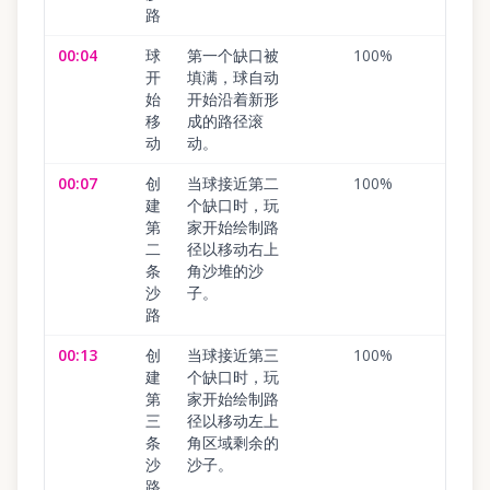
路
00:04
球
第一个缺口被
100
%
开
填满，球自动
始
开始沿着新形
移
成的路径滚
动
动。
00:07
创
当球接近第二
100
%
建
个缺口时，玩
第
家开始绘制路
二
径以移动右上
条
角沙堆的沙
沙
子。
路
00:13
创
当球接近第三
100
%
建
个缺口时，玩
第
家开始绘制路
三
径以移动左上
条
角区域剩余的
沙
沙子。
路