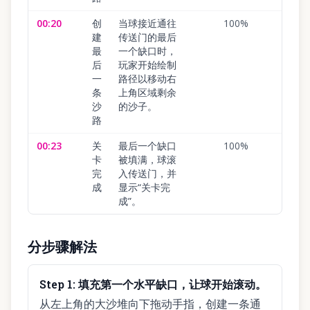
00:20
创
当球接近通往
100
%
建
传送门的最后
最
一个缺口时，
后
玩家开始绘制
一
路径以移动右
条
上角区域剩余
沙
的沙子。
路
00:23
关
最后一个缺口
100
%
卡
被填满，球滚
完
入传送门，并
成
显示“关卡完
成”。
分步骤解法
Step
1
:
填充第一个水平缺口，让球开始滚动。
从左上角的大沙堆向下拖动手指，创建一条通