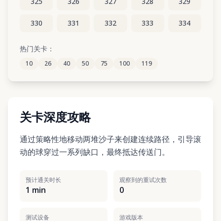
325
326
327
328
329
330
331
332
333
334
335
336
337
338
339
热门关卡：
10
26
40
50
75
100
119
340
341
342
343
344
关卡深度攻略
通过策略性地移动两堆沙子来创建连续路径，引导滚
动的球穿过一系列缺口，最终抵达传送门。
预计通关时长
观察到的重试次数
1 min
0
测试设备
游戏版本