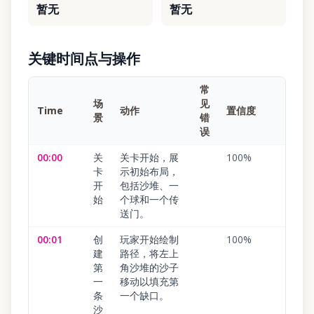
暂无
暂无
关键时间点与操作
常
场
见
Time
动作
置信度
景
错
误
00:00
关
关卡开始，展
100
%
卡
示初始布局，
开
包括沙堆、一
始
个球和一个传
送门。
00:01
创
玩家开始绘制
100
%
建
路径，将左上
第
角沙堆的沙子
一
移动以填充第
条
一个缺口。
沙