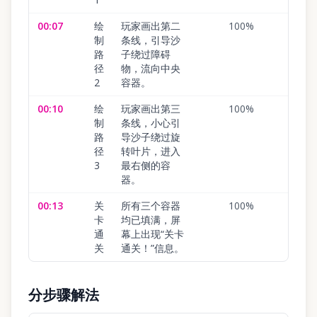
00:07
绘
玩家画出第二
100
%
制
条线，引导沙
路
子绕过障碍
径
物，流向中央
2
容器。
00:10
绘
玩家画出第三
100
%
制
条线，小心引
路
导沙子绕过旋
径
转叶片，进入
3
最右侧的容
器。
00:13
关
所有三个容器
100
%
卡
均已填满，屏
通
幕上出现“关卡
关
通关！”信息。
分步骤解法