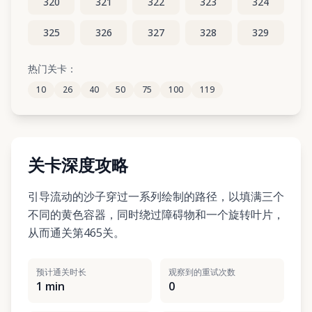
320
321
322
323
324
325
326
327
328
329
330
331
332
333
334
热门关卡：
10
26
40
50
75
100
119
335
336
337
338
339
关卡深度攻略
引导流动的沙子穿过一系列绘制的路径，以填满三个
不同的黄色容器，同时绕过障碍物和一个旋转叶片，
从而通关第465关。
预计通关时长
观察到的重试次数
1 min
0