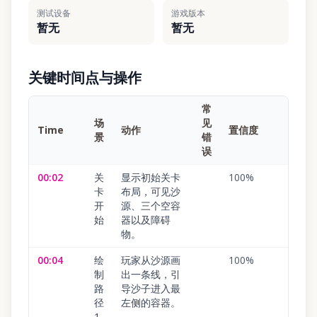
测试设备
游戏版本
暂无
暂无
关键时间点与操作
常
场
见
Time
动作
置信度
景
错
误
00:02
关
显示初始关卡
100
%
卡
布局，可见沙
开
源、三个空容
始
器以及障碍
物。
00:04
绘
玩家从沙源画
100
%
制
出一条线，引
路
导沙子进入最
径
左侧的容器。
1