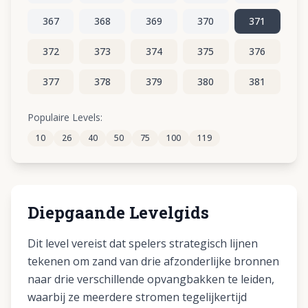
367
368
369
370
371
372
373
374
375
376
377
378
379
380
381
382
383
384
385
386
Populaire Levels:
10
26
40
50
75
100
119
387
388
389
390
391
Diepgaande Levelgids
Dit level vereist dat spelers strategisch lijnen
tekenen om zand van drie afzonderlijke bronnen
naar drie verschillende opvangbakken te leiden,
waarbij ze meerdere stromen tegelijkertijd