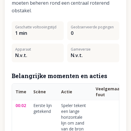
moeten beheren rond een centraal roterend
obstakel.
Geschatte voltooiingstijd
Geobserveerde pogingen
1 min
0
Apparaat
Gameversie
N.v.t.
N.v.t.
Belangrijke momenten en acties
Veelgemaakte
Time
Scène
Actie
fout
00:02
Eerste lijn
Speler tekent
getekend
een lange
horizontale
lijn om zand
van de bron