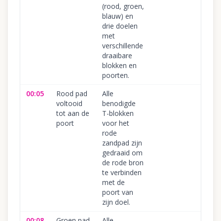
(rood, groen,
blauw) en
drie doelen
met
verschillende
draaibare
blokken en
poorten.
00:05
Rood pad
Alle
voltooid
benodigde
tot aan de
T-blokken
poort
voor het
rode
zandpad zijn
gedraaid om
de rode bron
te verbinden
met de
poort van
zijn doel.
00:08
Groen pad
Alle