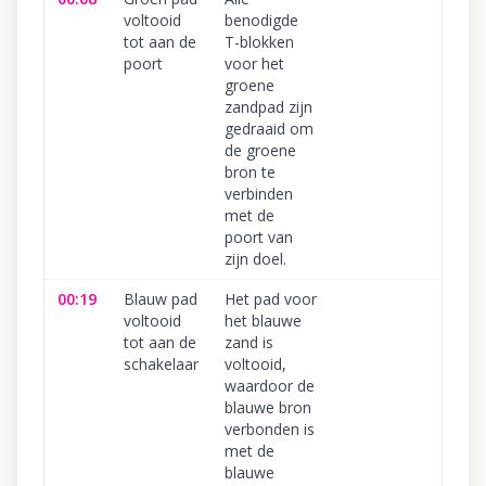
voltooid
benodigde
tot aan de
T-blokken
poort
voor het
groene
zandpad zijn
gedraaid om
de groene
bron te
verbinden
met de
poort van
zijn doel.
00:19
Blauw pad
Het pad voor
voltooid
het blauwe
tot aan de
zand is
schakelaar
voltooid,
waardoor de
blauwe bron
verbonden is
met de
blauwe