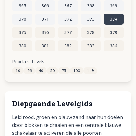
365
366
367
368
369
370
371
372
373
374
375
376
377
378
379
380
381
382
383
384
385
386
387
388
389
Populaire Levels:
10
26
40
50
75
100
119
390
391
392
393
394
Diepgaande Levelgids
Leid rood, groen en blauw zand naar hun doelen
door blokken te draaien en een centrale blauwe
schakelaar te activeren die alle poorten