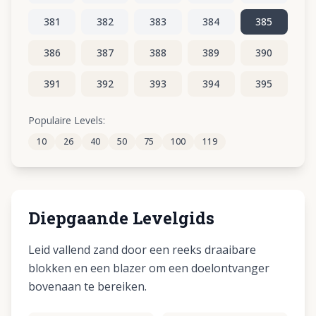
381
382
383
384
385
386
387
388
389
390
391
392
393
394
395
396
397
398
399
400
Populaire Levels:
10
26
40
50
75
100
119
401
402
403
404
405
Diepgaande Levelgids
Leid vallend zand door een reeks draaibare
blokken en een blazer om een doelontvanger
bovenaan te bereiken.