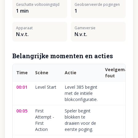
Geschatte voltooiingstijd
Geobserveerde pogingen
1 min
1
Apparaat
Gameversie
N.v.t.
N.v.t.
Belangrijke momenten en acties
Veelgemaakte
Time
Scène
Actie
fout
00:01
Level Start
Level 385 begint
met de initiële
blokconfiguratie.
00:05
First
Speler begint
Attempt -
blokken te
First
draaien voor de
Action
eerste poging.