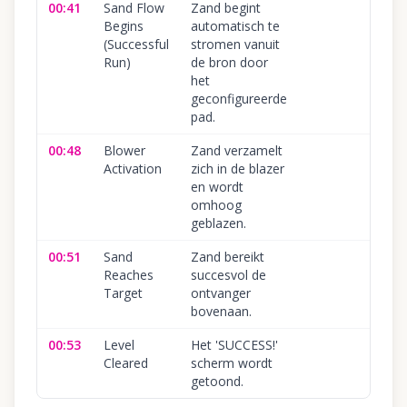
00:41
Sand Flow
Zand begint
Begins
automatisch te
(Successful
stromen vanuit
Run)
de bron door
het
geconfigureerde
pad.
00:48
Blower
Zand verzamelt
Activation
zich in de blazer
en wordt
omhoog
geblazen.
00:51
Sand
Zand bereikt
Reaches
succesvol de
Target
ontvanger
bovenaan.
00:53
Level
Het 'SUCCESS!'
Cleared
scherm wordt
getoond.