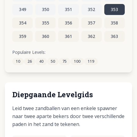
349
350
351
352
353
354
355
356
357
358
359
360
361
362
363
364
365
366
367
368
Populaire Levels:
10
26
40
50
75
100
119
369
370
371
372
373
Diepgaande Levelgids
Leid twee zandballen van een enkele spawner
naar twee aparte bekers door twee verschillende
paden in het zand te tekenen.