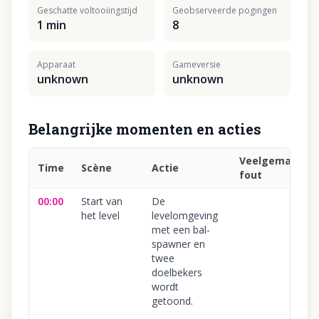
Geschatte voltooiingstijd
Geobserveerde pogingen
1 min
8
Apparaat
Gameversie
unknown
unknown
Belangrijke momenten en acties
Veelgemaakte
Time
Scène
Actie
fout
00:00
Start van
De
het level
levelomgeving
met een bal-
spawner en
twee
doelbekers
wordt
getoond.