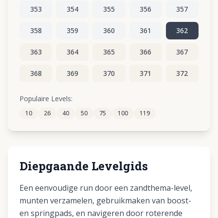
353
354
355
356
357
358
359
360
361
362
363
364
365
366
367
368
369
370
371
372
373
374
375
376
377
Populaire Levels:
10
26
40
50
75
100
119
378
379
380
381
382
Diepgaande Levelgids
Een eenvoudige run door een zandthema-level,
munten verzamelen, gebruikmaken van boost-
en springpads, en navigeren door roterende