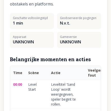
obstakels en platforms.
Geschatte voltooiingstijd
Geobserveerde pogingen
1 min
N.v.t.
Apparaat
Gameversie
UNKNOWN
UNKNOWN
Belangrijke momenten en acties
Veelgemaak
Time
Scène
Actie
fout
00:00
Level
Leveltitel 'Sand
Start
Loop' wordt
weergegeven,
speler begint te
rollen.