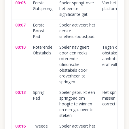
00:05
Eerste
Speler springt over
Van het
Gatsprong
het eerste
platform valle
significante gat.
00:07
Eerste
Speler activeert het
Boost
eerste
Pad
snelheidsboostpad.
00:10
Roterende
Speler navigeert
Tegen de
Obstakels
door een reeks
obstakels
roterende
aanbotsen of
cilindrische
eraf vallen
obstakels door
eroverheen te
springen.
00:13
Spring
Speler gebruikt een
Het springpad
Pad
springpad om
missen of niet
hoogte te winnen
correct landen
en een gat over te
steken.
00:16
Tweede
Speler activeert het