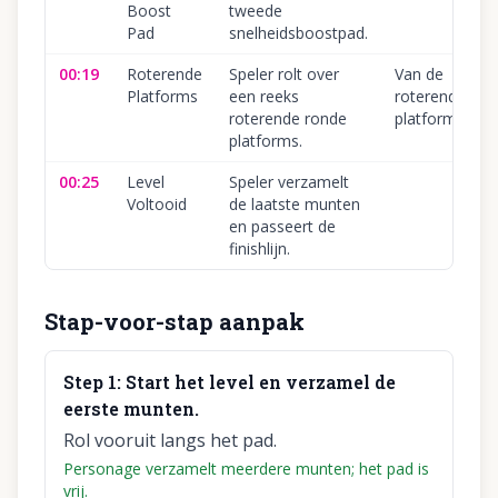
Boost
tweede
Pad
snelheidsboostpad.
00:19
Roterende
Speler rolt over
Van de
Platforms
een reeks
roterende
roterende ronde
platforms vall
platforms.
00:25
Level
Speler verzamelt
Voltooid
de laatste munten
en passeert de
finishlijn.
Stap-voor-stap aanpak
Step
1
:
Start het level en verzamel de
eerste munten.
Rol vooruit langs het pad.
Personage verzamelt meerdere munten; het pad is
vrij.