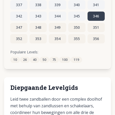
337
338
339
340
341
342
343
344
345
346
347
348
349
350
351
352
353
354
355
356
357
358
359
360
361
Populaire Levels:
10
26
40
50
75
100
119
362
363
364
365
366
Diepgaande Levelgids
Leid twee zandballen door een complex doolhof
met behulp van zandlussen en schakelaars,
coördineer hun bewegingen om alle drie de