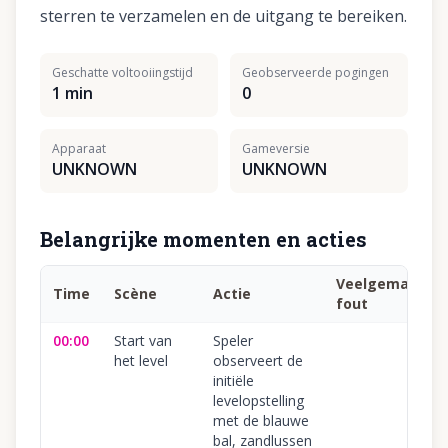
sterren te verzamelen en de uitgang te bereiken.
Geschatte voltooiingstijd
Geobserveerde pogingen
1 min
0
Apparaat
Gameversie
UNKNOWN
UNKNOWN
Belangrijke momenten en acties
Veelgemaakte
Time
Scène
Actie
fout
00:00
Start van
Speler
het level
observeert de
initiële
levelopstelling
met de blauwe
bal, zandlussen