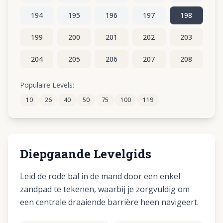
194
195
196
197
198
199
200
201
202
203
204
205
206
207
208
209
210
211
212
213
Populaire Levels:
10
26
40
50
75
100
119
214
215
216
217
218
Diepgaande Levelgids
Leid de rode bal in de mand door een enkel
zandpad te tekenen, waarbij je zorgvuldig om
een centrale draaiende barrière heen navigeert.