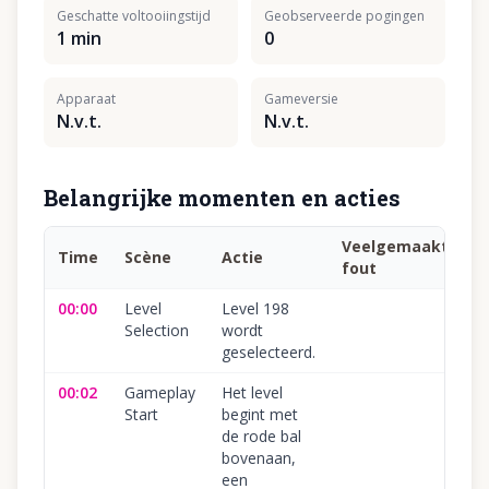
Geschatte voltooiingstijd
Geobserveerde pogingen
1 min
0
Apparaat
Gameversie
N.v.t.
N.v.t.
Belangrijke momenten en acties
Veelgemaakte
Time
Scène
Actie
fout
00:00
Level
Level 198
Selection
wordt
geselecteerd.
00:02
Gameplay
Het level
Start
begint met
de rode bal
bovenaan,
een