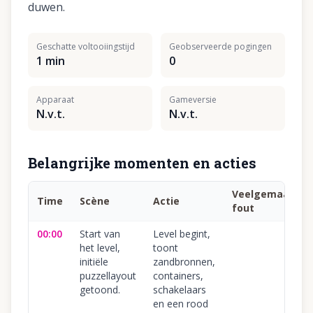
duwen.
Geschatte voltooiingstijd
Geobserveerde pogingen
1 min
0
Apparaat
Gameversie
N.v.t.
N.v.t.
Belangrijke momenten en acties
Veelgemaakte
Time
Scène
Actie
fout
00:00
Start van
Level begint,
het level,
toont
initiële
zandbronnen,
puzzellayout
containers,
getoond.
schakelaars
en een rood