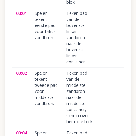
blok.
00:01
Speler
Teken pad
tekent
van de
eerste pad
bovenste
voor linker
linker
zandbron.
zandbron
naar de
bovenste
linker
container.
00:02
Speler
Teken pad
tekent
van de
tweede pad
middelste
voor
zandbron
middelste
naar de
zandbron.
middelste
container,
schuin over
het rode blok.
00:04
Speler
Teken pad