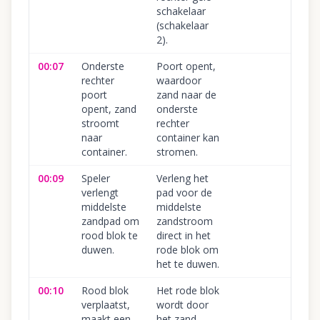
schakelaar
(schakelaar
2).
00:07
Onderste
Poort opent,
rechter
waardoor
poort
zand naar de
opent, zand
onderste
stroomt
rechter
naar
container kan
container.
stromen.
00:09
Speler
Verleng het
verlengt
pad voor de
middelste
middelste
zandpad om
zandstroom
rood blok te
direct in het
duwen.
rode blok om
het te duwen.
00:10
Rood blok
Het rode blok
verplaatst,
wordt door
maakt een
het zand