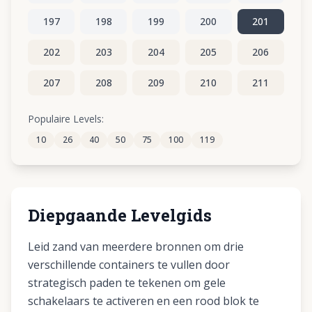
197
198
199
200
201
202
203
204
205
206
207
208
209
210
211
212
213
214
215
216
Populaire Levels:
10
26
40
50
75
100
119
217
218
219
220
221
Diepgaande Levelgids
Leid zand van meerdere bronnen om drie
verschillende containers te vullen door
strategisch paden te tekenen om gele
schakelaars te activeren en een rood blok te