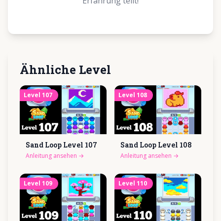
Erfahrung teilt!
Ähnliche Level
Level
107
Level
108
Sand Loop Level
107
Sand Loop Level
108
Anleitung ansehen
→
Anleitung ansehen
→
Level
109
Level
110