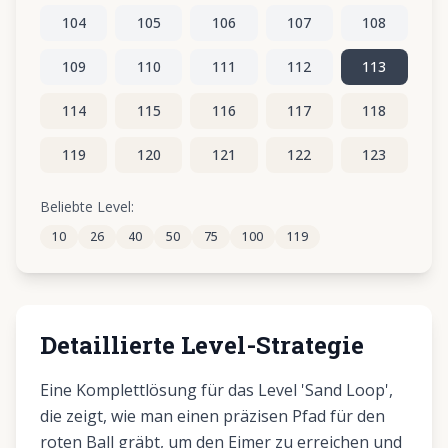
104
105
106
107
108
109
110
111
112
113
114
115
116
117
118
119
120
121
122
123
124
125
126
127
128
Beliebte Level:
10
26
40
50
75
100
119
129
130
131
132
133
Detaillierte Level-Strategie
Eine Komplettlösung für das Level 'Sand Loop',
die zeigt, wie man einen präzisen Pfad für den
roten Ball gräbt, um den Eimer zu erreichen und