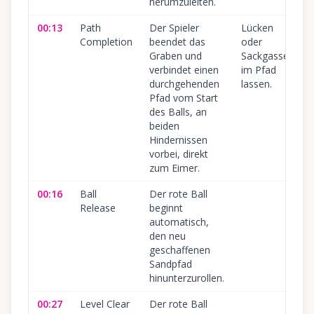
herumzuleiten.
00:13
Path
Der Spieler
Lücken
Completion
beendet das
oder
Graben und
Sackgassen
verbindet einen
im Pfad
durchgehenden
lassen.
Pfad vom Start
des Balls, an
beiden
Hindernissen
vorbei, direkt
zum Eimer.
00:16
Ball
Der rote Ball
Release
beginnt
automatisch,
den neu
geschaffenen
Sandpfad
hinunterzurollen.
00:27
Level Clear
Der rote Ball