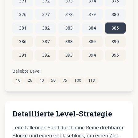
371
372
373
374
375
376
377
378
379
380
381
382
383
384
385
386
387
388
389
390
391
392
393
394
395
396
397
398
399
400
Beliebte Level:
10
26
40
50
75
100
119
401
402
403
404
405
Detaillierte Level-Strategie
Leite fallenden Sand durch eine Reihe drehbarer
Blöcke und einen Gebläseblock, um einen Ziel-