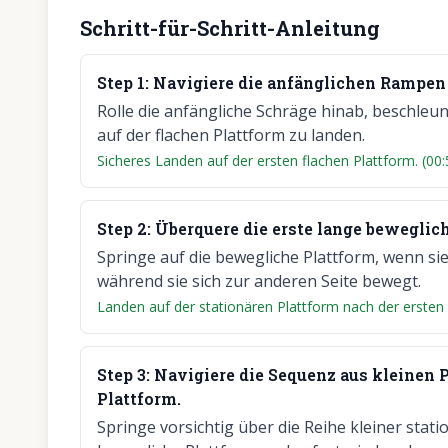
Schritt-für-Schritt-Anleitung
Step
1
:
Navigiere die anfänglichen Rampen 
Rolle die anfängliche Schräge hinab, beschleun
auf der flachen Plattform zu landen.
Sicheres Landen auf der ersten flachen Plattform. (00:
Step
2
:
Überquere die erste lange beweglich
Springe auf die bewegliche Plattform, wenn sie 
während sie sich zur anderen Seite bewegt.
Landen auf der stationären Plattform nach der ersten 
Step
3
:
Navigiere die Sequenz aus kleinen 
Plattform.
Springe vorsichtig über die Reihe kleiner stat