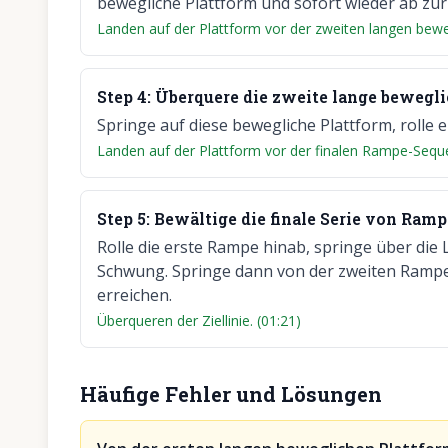
bewegliche Plattform und sofort wieder ab zur
Landen auf der Plattform vor der zweiten langen beweg
Step
4
:
Überquere die zweite lange bewegli
Springe auf diese bewegliche Plattform, rolle 
Landen auf der Plattform vor der finalen Rampe-Seque
Step
5
:
Bewältige die finale Serie von Ramp
Rolle die erste Rampe hinab, springe über die
Schwung. Springe dann von der zweiten Rampe ü
erreichen.
Überqueren der Ziellinie. (01:21)
Häufige Fehler und Lösungen