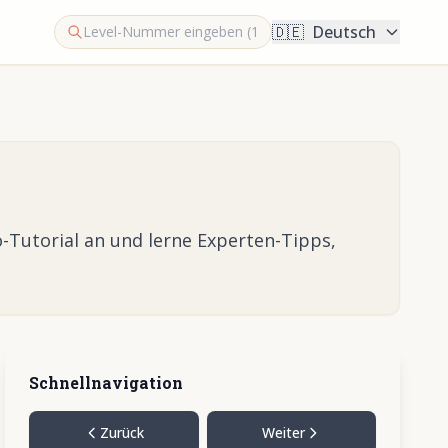
🇩🇪
Deutsch
-Tutorial an und lerne Experten-Tipps,
Schnellnavigation
Zurück
Weiter