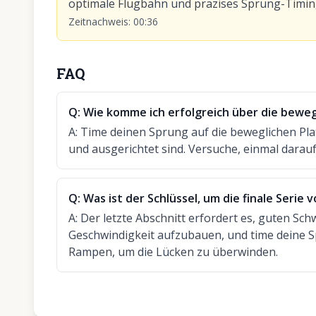
optimale Flugbahn und präzises Sprung-Timin
Zeitnachweis
:
00:36
FAQ
Q:
Wie komme ich erfolgreich über die bewe
A:
Time deinen Sprung auf die beweglichen Plat
und ausgerichtet sind. Versuche, einmal darauf
Q:
Was ist der Schlüssel, um die finale Seri
A:
Der letzte Abschnitt erfordert es, guten Sc
Geschwindigkeit aufzubauen, und time deine S
Rampen, um die Lücken zu überwinden.