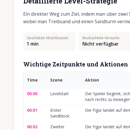
Detaillierte Level-Strategie
Ein direkter Weg zum Ziel, indem man über zwei 
wobei man Treibsand und einen Sandturm verme
Geschätzte Abschlusszeit
Beobachtete Versuche
1 min
Nicht verfügbar
Wichtige Zeitpunkte und Aktionen
Time
Szene
Aktion
00:00
Levelstart
Der Spieler beginnt, sic
nach rechts zu bewegen
00:01
Erster
Die Figur landet auf de
Sandblock
00:02
Zweiter
Die Figur landet auf de