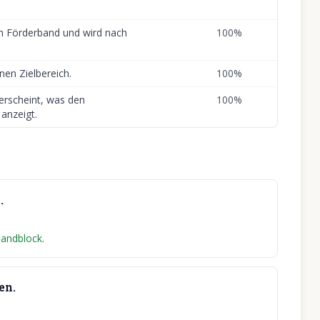
em Förderband und wird nach
100
%
ünen Zielbereich.
100
%
erscheint, was den
100
%
 anzeigt.
.
Sandblock.
en.