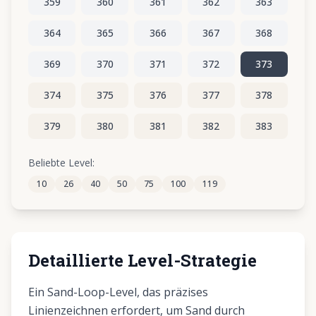
359
360
361
362
363
364
365
366
367
368
369
370
371
372
373
374
375
376
377
378
379
380
381
382
383
384
385
386
387
388
Beliebte Level:
10
26
40
50
75
100
119
389
390
391
392
393
Detaillierte Level-Strategie
Ein Sand-Loop-Level, das präzises
Linienzeichnen erfordert, um Sand durch