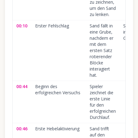
zu zeichnen,
um den Sand
zu lenken.
00:10
Erster Fehlschlag
Sand fällt in
Sand fäl
eine Grube,
in die
nachdem er
Grube.
mit dem
ersten Satz
rotierender
Blöcke
interagiert
hat.
00:44
Beginn des
Spieler
erfolgreichen Versuchs
zeichnet die
erste Linie
für den
erfolgreichen
Durchlauf.
00:46
Erste Hebelaktivierung
Sand trifft
auf den