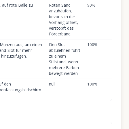
 auf rote Bälle zu
Roten Sand
90
%
anzuhäufen,
bevor sich der
Vorhang öffnet,
verstopft das
Förderband.
 Münzen aus, um einen
Den Slot
100
%
and-Slot für mehr
abzulehnen führt
z hinzuzufügen.
zu einem
Stillstand, wenn
mehrere Farben
bewegt werden.
uf den
null
100
%
nfassungsbildschirm.