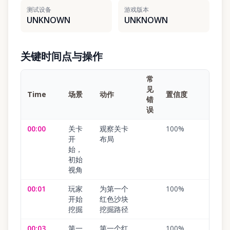
测试设备
游戏版本
UNKNOWN
UNKNOWN
关键时间点与操作
常
见
Time
场景
动作
置信度
错
误
00:00
关卡
观察关卡
100
%
开
布局
始，
初始
视角
00:01
玩家
为第一个
100
%
开始
红色沙块
挖掘
挖掘路径
00:03
第一
第一个红
100
%