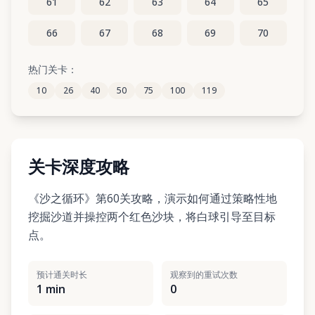
61
62
63
64
65
66
67
68
69
70
71
72
73
74
75
热门关卡：
10
26
40
50
75
100
119
76
77
78
79
80
关卡深度攻略
《沙之循环》第60关攻略，演示如何通过策略性地
挖掘沙道并操控两个红色沙块，将白球引导至目标
点。
预计通关时长
观察到的重试次数
1 min
0