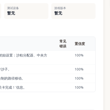
测试设备
游戏版本
暂无
暂无
常见
置信度
错误
示初始设置：沙粒分配器、中央方
100
%
导沙子。
100
%
绘制的路径移动。
100
%
关卡完成！'信息。
100
%