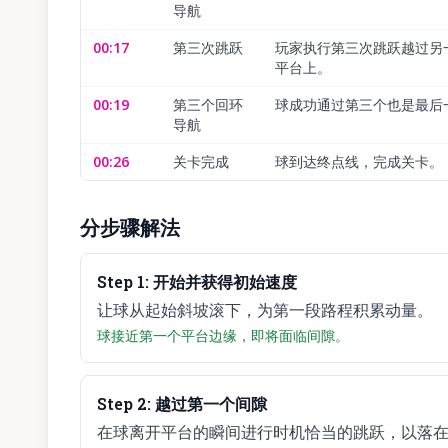
导航
00:17
第三次跳跃
玩家执行第三次跳跃越过另
平台上。
00:19
第三个回环
球成功通过第三个也是最后
导航
00:26
关卡完成
球到达终点线，完成关卡。
分步骤解法
Step
1
:
开始并获得初始速度
让球从起始斜坡滚下，为第一段路程积累动量。
球接近第一个平台边缘，即将面临间隙。
Step
2
:
越过第一个间隙
在球离开平台的瞬间进行时机恰当的跳跃，以落