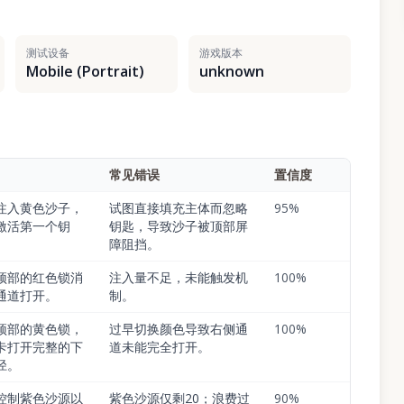
测试设备
游戏版本
Mobile (Portrait)
unknown
常见错误
置信度
注入黄色沙子，
试图直接填充主体而忽略
95
%
激活第一个钥
钥匙，导致沙子被顶部屏
障阻挡。
顶部的红色锁消
注入量不足，未能触发机
100
%
通道打开。
制。
顶部的黄色锁，
过早切换颜色导致右侧通
100
%
卡打开完整的下
道未能完全打开。
径。
控制紫色沙源以
紫色沙源仅剩20；浪费过
90
%