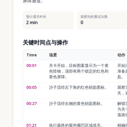
屏障通道。
预计通关时长
观察到的重试次数
2 min
0
关键时间点与操作
Time
场景
动作
00:01
关卡开始，目标图案显示为一个黄
开始
色怪物，顶部有两个锁定的红色和
准备
黄色屏障。
匙。
00:05
沙子流经左下角的红色钥匙图标。
观察
失，
00:27
沙子流经右侧的黄色钥匙图标。
解锁
为关
落路
01:21
执行最终的紫色嘴巴区域填充。
精确