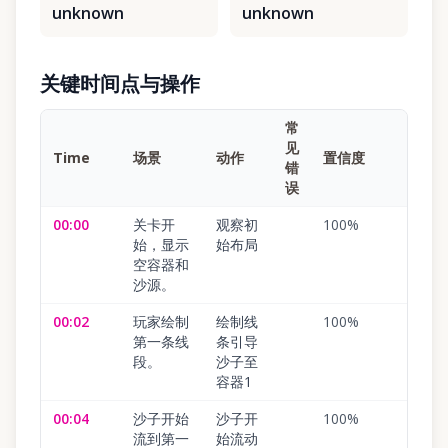
unknown
unknown
关键时间点与操作
常
见
Time
场景
动作
置信度
错
误
00:00
关卡开
观察初
100
%
始，显示
始布局
空容器和
沙源。
00:02
玩家绘制
绘制线
100
%
第一条线
条引导
段。
沙子至
容器1
00:04
沙子开始
沙子开
100
%
流到第一
始流动