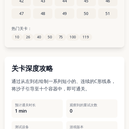
42
43
44
45
46
47
48
49
50
51
52
53
54
55
56
热门关卡：
10
26
40
50
75
100
119
57
58
59
60
61
关卡深度攻略
通过从左到右绘制一系列短小的、连续的C形线条，
将沙子引导至十个容器中，即可通关。
预计通关时长
观察到的重试次数
1 min
0
测试设备
游戏版本