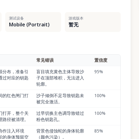
测试设备
游戏版本
Mobile (Portrait)
暂无
常见错误
置信度
源分布，准备引
盲目填充黄色主体导致沙
95
%
通过对应的钥匙
子在顶部堆积，无法进入
轮廓。
间的红色闸门打
沙子倾倒不足导致钥匙未
100
%
被完全激活。
门打开，整个关
过早切换主色调导致错过
100
%
理路径被清理。
粉色钥匙孔。
协作注入环境
背景色侵蚀蛇的身体轮廓
85
%
蛇的身体预留空
（颜色污染）。