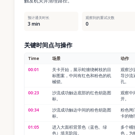
触发机关并清理路径。
预计通关时长
观察到的重试次数
3 min
0
关键时间点与操作
Time
场景
动作
00:01
关卡开始，展示蛇缠绕树枝的目
观察沙
标图案，中间有红色和粉色的机
导沙流
械锁。
孔。
00:23
沙流成功触达底部的红色钥匙图
观察中
标。
开。
00:34
沙流成功触达中间的粉色钥匙图
粉色闸
标。
卡的物
01:05
进入大面积背景色（蓝色、绿
多个桶
色）填充阶段。
色，为