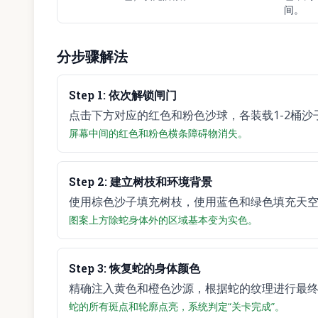
间。
分步骤解法
Step
1
:
依次解锁闸门
点击下方对应的红色和粉色沙球，各装载1-2桶
屏幕中间的红色和粉色横条障碍物消失。
Step
2
:
建立树枝和环境背景
使用棕色沙子填充树枝，使用蓝色和绿色填充天
图案上方除蛇身体外的区域基本变为实色。
Step
3
:
恢复蛇的身体颜色
精确注入黄色和橙色沙源，根据蛇的纹理进行最
蛇的所有斑点和轮廓点亮，系统判定“关卡完成”。