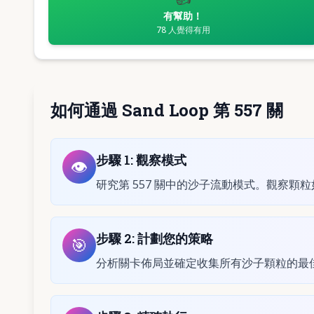
有幫助！
78
人覺得有用
如何通過 Sand Loop 第 557 關
步驟
1
:
觀察模式
👁️
研究第 557 關中的沙子流動模式。觀察顆
步驟
2
:
計劃您的策略
🎯
分析關卡佈局並確定收集所有沙子顆粒的最