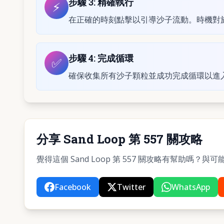
步驟
3
:
精確執行
⚡
在正確的時刻點擊以引導沙子流動。時機對於第
步驟
4
:
完成循環
✅
確保收集所有沙子顆粒並成功完成循環以進
分享 Sand Loop 第 557 關攻略
覺得這個 Sand Loop 第 557 關攻略有幫助嗎
Facebook
Twitter
WhatsApp