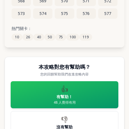
568
569
570
571
572
573
574
575
576
577
578
579
580
581
582
熱門關卡：
10
26
40
50
75
100
119
583
584
585
586
587
本攻略對您有幫助嗎？
您的回饋幫助我們改進攻略內容
👍
有幫助！
48
人覺得有用
👎
沒有幫助