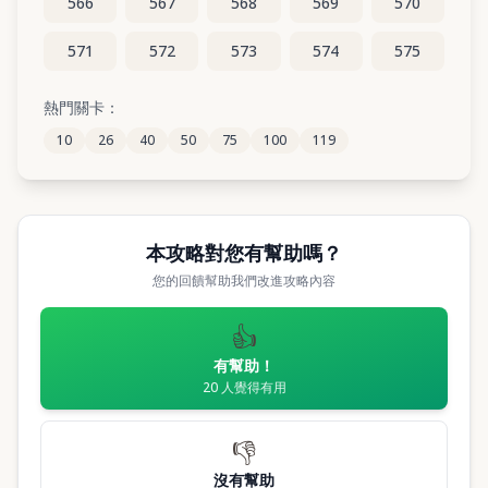
566
567
568
569
570
571
572
573
574
575
576
577
578
579
580
熱門關卡：
10
26
40
50
75
100
119
581
582
583
584
585
本攻略對您有幫助嗎？
您的回饋幫助我們改進攻略內容
👍
有幫助！
20
人覺得有用
👎
沒有幫助