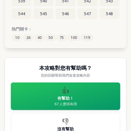
539
540
541
542
543
544
545
546
547
548
549
550
551
552
553
熱門關卡：
10
26
40
50
75
100
119
554
555
556
557
558
本攻略對您有幫助嗎？
您的回饋幫助我們改進攻略內容
👍
有幫助！
67
人覺得有用
👎
沒有幫助