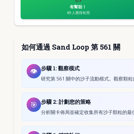
有幫助！
49
人覺得有用
如何通過 Sand Loop 第 561 關
步驟
1
:
觀察模式
👁️
研究第 561 關中的沙子流動模式。觀察顆
步驟
2
:
計劃您的策略
🎯
分析關卡佈局並確定收集所有沙子顆粒的最