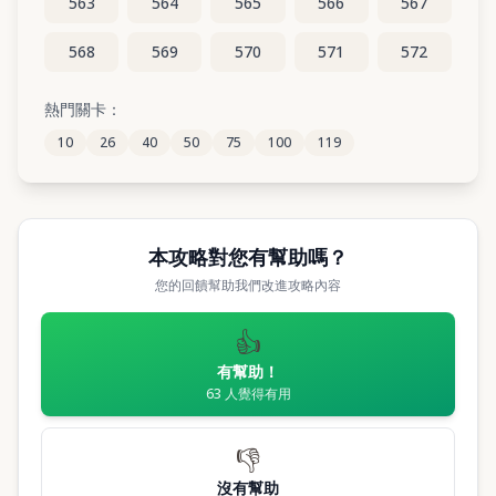
563
564
565
566
567
568
569
570
571
572
573
574
575
576
577
熱門關卡：
10
26
40
50
75
100
119
578
579
580
581
582
本攻略對您有幫助嗎？
您的回饋幫助我們改進攻略內容
👍
有幫助！
63
人覺得有用
👎
沒有幫助