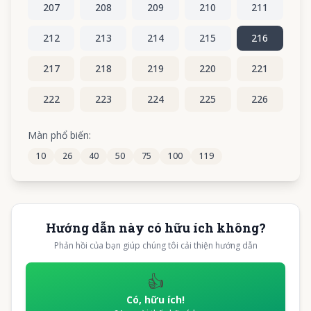
207
208
209
210
211
212
213
214
215
216
217
218
219
220
221
222
223
224
225
226
227
228
229
230
231
Màn phổ biến:
10
26
40
50
75
100
119
232
233
234
235
236
Hướng dẫn này có hữu ích không?
Phản hồi của bạn giúp chúng tôi cải thiện hướng dẫn
👍
Có, hữu ích!