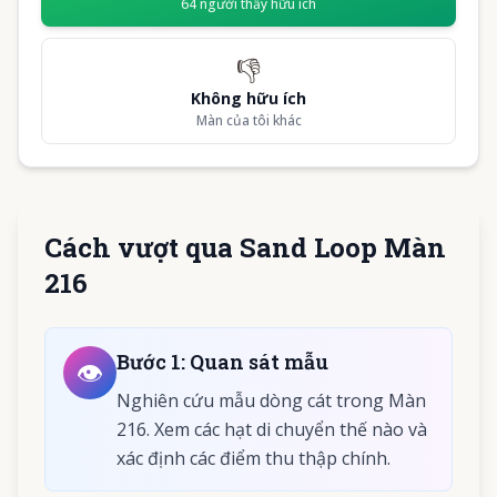
64
người thấy hữu ích
👎
Không hữu ích
Màn của tôi khác
Cách vượt qua Sand Loop Màn
216
Bước
1
:
Quan sát mẫu
👁️
Nghiên cứu mẫu dòng cát trong Màn
216. Xem các hạt di chuyển thế nào và
xác định các điểm thu thập chính.