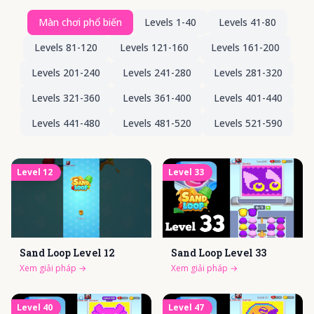
Màn chơi phổ biến
Levels
1-40
Levels
41-80
Levels
81-120
Levels
121-160
Levels
161-200
Levels
201-240
Levels
241-280
Levels
281-320
Levels
321-360
Levels
361-400
Levels
401-440
Levels
441-480
Levels
481-520
Levels
521-590
Level
12
Level
33
Sand Loop Level
12
Sand Loop Level
33
Xem giải pháp
→
Xem giải pháp
→
Level
40
Level
47