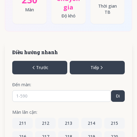
gia
Thời gian
Màn
TB
Độ khó
Điều hướng nhanh
Trước
Tiếp
Đến màn:
Đi
Màn lân cận:
211
212
213
214
215
216
217
218
219
220