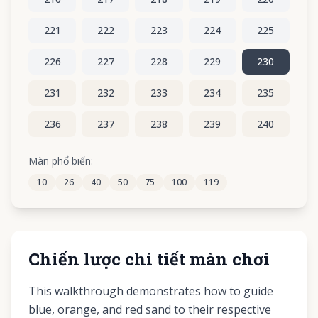
221
222
223
224
225
226
227
228
229
230
231
232
233
234
235
236
237
238
239
240
241
242
243
244
245
Màn phổ biến:
10
26
40
50
75
100
119
246
247
248
249
250
Chiến lược chi tiết màn chơi
This walkthrough demonstrates how to guide
blue, orange, and red sand to their respective