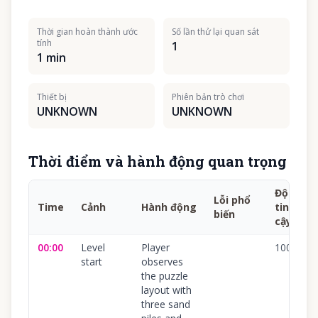
Thời gian hoàn thành ước
Số lần thử lại quan sát
tính
1
1 min
Thiết bị
Phiên bản trò chơi
UNKNOWN
UNKNOWN
Thời điểm và hành động quan trọng
Độ
Lỗi phổ
Time
Cảnh
Hành động
tin
biến
cậy
00:00
Level
Player
100
%
start
observes
the puzzle
layout with
three sand