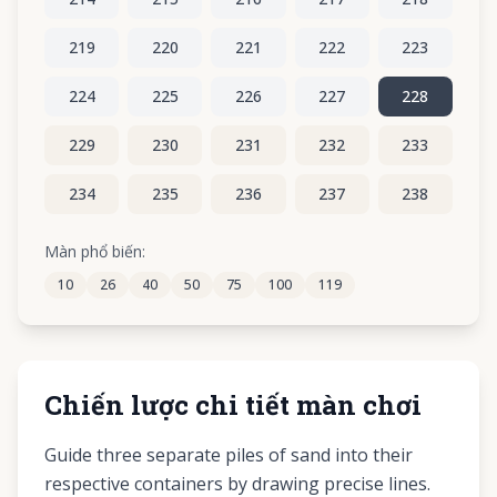
219
220
221
222
223
224
225
226
227
228
229
230
231
232
233
234
235
236
237
238
239
240
241
242
243
Màn phổ biến:
10
26
40
50
75
100
119
244
245
246
247
248
Chiến lược chi tiết màn chơi
Guide three separate piles of sand into their
respective containers by drawing precise lines.