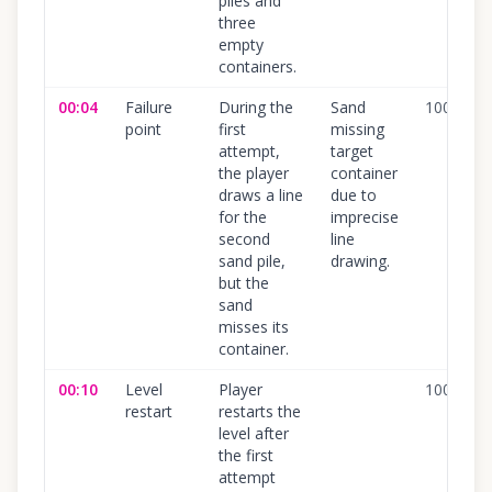
piles and
three
empty
containers.
00:04
Failure
During the
Sand
100
%
point
first
missing
attempt,
target
the player
container
draws a line
due to
for the
imprecise
second
line
sand pile,
drawing.
but the
sand
misses its
container.
00:10
Level
Player
100
%
restart
restarts the
level after
the first
attempt