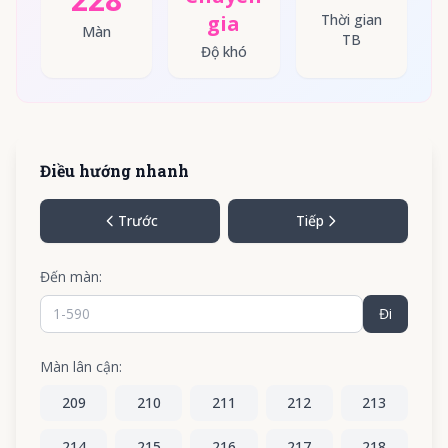
gia
Thời gian
Màn
TB
Độ khó
Điều hướng nhanh
Trước
Tiếp
Đến màn:
Đi
Màn lân cận:
209
210
211
212
213
214
215
216
217
218