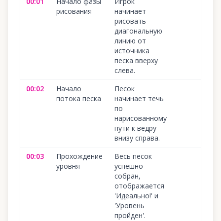
00:01
Начало фазы
Игрок
рисования
начинает
рисовать
диагональную
линию от
источника
песка вверху
слева.
00:02
Начало
Песок
потока песка
начинает течь
по
нарисованному
пути к ведру
внизу справа.
00:03
Прохождение
Весь песок
уровня
успешно
собран,
отображается
'Идеально!' и
'Уровень
пройден'.