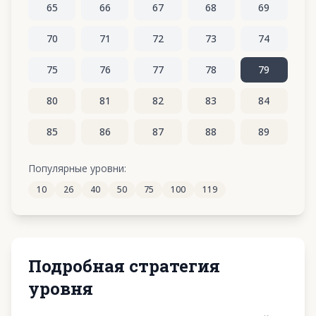
65
66
67
68
69
70
71
72
73
74
75
76
77
78
79
80
81
82
83
84
85
86
87
88
89
90
91
92
93
94
Популярные уровни:
10
26
40
50
75
100
119
95
96
97
98
99
Подробная стратегия
уровня